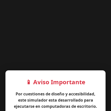
📱 Aviso Importante
Simulador de Boleta Única
Papel (BUP)
Por cuestiones de diseño y accesibilidad,
este simulador esta desarrollado para
ejecutarse en computadoras de escritorio.
Seleccioná un distrito para comenzar: